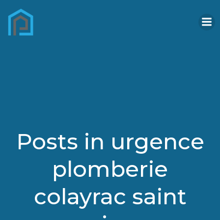
Aller
au
contenu
Posts in urgence
plomberie
colayrac saint