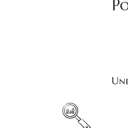
Po
Une