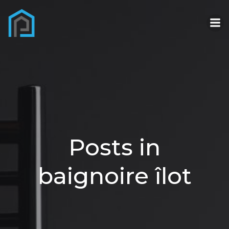
Aller
au
contenu
Posts in
baignoire îlot