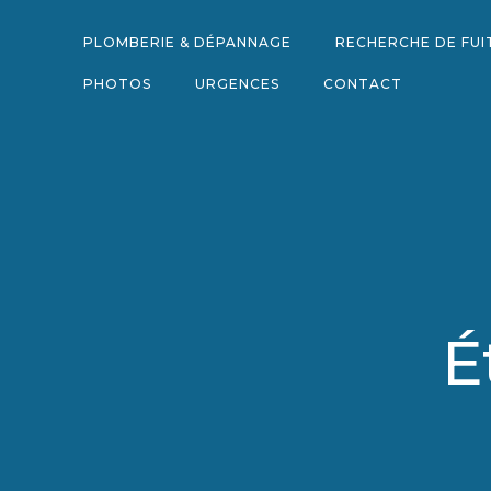
Aller
au
PLOMBERIE & DÉPANNAGE
RECHERCHE DE FUI
contenu
PHOTOS
URGENCES
CONTACT
É